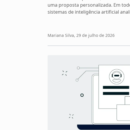
uma proposta personalizada. Em tod
sistemas de inteligência artificial a
seus hábitos e preferências. Mas voc
estão sendo coletadas e como são ut
processo é essencial para proteger s
Mariana Silva
, 29 de julho de 2026
escolhas mais […]