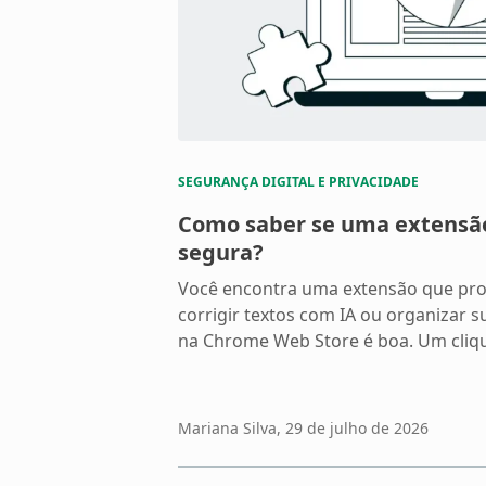
SEGURANÇA DIGITAL E PRIVACIDADE
Como saber se uma extensã
segura?
Você encontra uma extensão que pro
corrigir textos com IA ou organizar su
na Chrome Web Store é boa. Um clique
que acontece com os dados que pass
partir desse momento? Extensões d
programas que funcionam […]
Mariana Silva
, 29 de julho de 2026