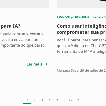
SEGURANÇA DIGITAL E PRIVACIDA
 para IA?
Como usar inteligênci
comprometer sua pr
quele contrato, extrato
 você o envia para uma
Você já parou para pensar
 importante do que parece.
que você digita no ChatGP
colhas que nós podemos e
ferramenta de IA? A inteligên
ue acontece com seus
vida, mas com ela vieram d
segurança de dados e até so
Ler mais
você. […]
Mariana Silva
, 29 de julho de 
...
1
2
3
4
5
17
Próxima
Página
Página
Página
Página
Página
Página