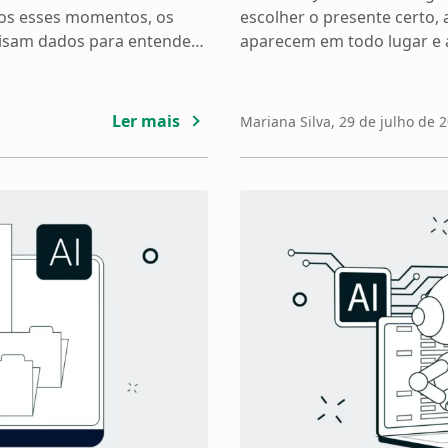
os esses momentos, os
escolher o presente certo,
nalisam dados para entender
aparecem em todo lugar e a
ê sabe quais informações
que o produto esgote. É 
ilizadas? Compreender esse
precisamos de um olhar ma
ua privacidade e fazer
projetou um grande fatura
Ler mais
Mariana Silva
, 29 de julho de 