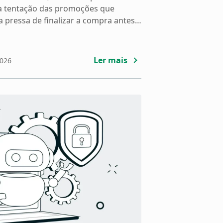
 a tentação das promoções que
 pressa de finalizar a compra antes
exatamente nesse momento que nós
is atento. O E-commerce Brasil
mento […]
Ler mais
2026