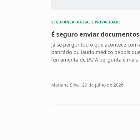
SEGURANÇA DIGITAL E PRIVACIDADE
É seguro enviar documentos
Já se perguntou o que acontece com a
bancário ou laudo médico depois que
ferramenta de IA? A pergunta é mais
E a resposta depende de algumas es
devemos fazer com consciência. O q
arquivos quando você […]
Mariana Silva
, 29 de julho de 2026