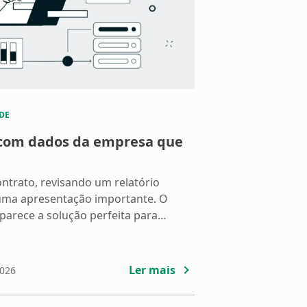
DE
 com dados da empresa que
ntrato, revisando um relatório
uma apresentação importante. O
parece a solução perfeita para
tes de copiar e colar informações da
 fazer uma pergunta: esses dados
s? A resposta depende de um detalhe
Ler mais
2026