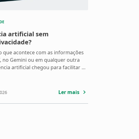
DE
a artificial sem
ivacidade?
 o que acontece com as informações
T, no Gemini ou em qualquer outra
cia artificial chegou para facilitar a
úvidas legítimas sobre privacidade,
bre o que a lei brasileira garante a
Ler mais
2026