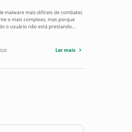
e malware mais difíceis de combater,
nte o mais complexo, mas porque
o o usuário não está prestando
o, opera em segundo plano,
do informações para servidores
visíveis. Em muitos casos, a infecção
Ler mais
2026