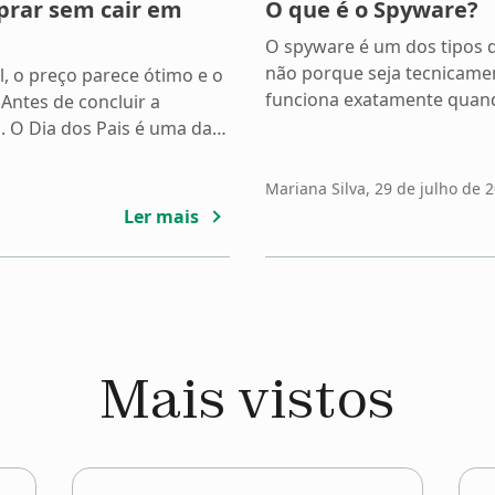
prar sem cair em
O que é o Spyware?
O spyware é um dos tipos d
não porque seja tecnicame
, o preço parece ótimo e o
funciona exatamente quand
 Antes de concluir a
atenção. Uma vez instalad
 O Dia dos Pais é uma das
capturando dados e envian
s no comércio e, por isso,
externos sem gerar alertas 
das em fraudes. Entre
Mariana Silva
, 29 de julho de 
permanece […]
Ler mais
Mais vistos