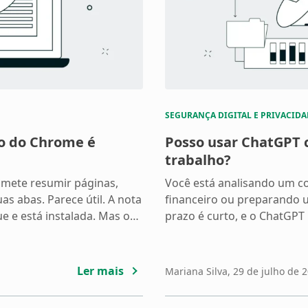
SEGURANÇA DIGITAL E PRIVACIDA
o do Chrome é
Posso usar ChatGPT
trabalho?
mete resumir páginas,
Você está analisando um co
as abas. Parece útil. A nota
financeiro ou preparando 
 e está instalada. Mas o
prazo é curto, e o ChatGPT 
am pelo seu navegador a
agilizar o trabalho. Mas an
e Chrome são pequenos
empresa na conversa, vale
estão realmente protegido
Ler mais
Mariana Silva
, 29 de julho de 
[…]