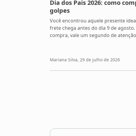
Dia dos Pais 2026: como com
golpes
Você encontrou aquele presente ideal
frete chega antes do dia 9 de agosto.
compra, vale um segundo de atenção.
datas com maior volume de transaçõe
também atrai quadrilhas especializa
janeiro […]
Mariana Silva
, 29 de julho de 2026