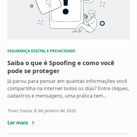
SEGURANÇA DIGITAL E PRIVACIDADE
Saiba o que é Spoofing e como você
pode se proteger
Já parou para pensar em quantas informações você
compartilha na internet todos os dias? Entre cliques,
cadastros e mensagens, uma prática tem
preocupado cada vez mais pessoas: o spoofing. Essa
técnica é usada por golpistas para enganar vítimas,
Thais Souza
, 8 de janeiro de 2026
fazendo uma ligação, e-mail ou mensagem parecer
Ler mais
que vem de uma fonte confiável, como seu banco,
uma […]