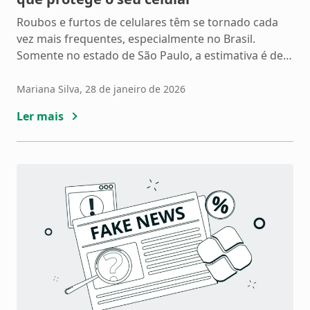
Roubos e furtos de celulares têm se tornado cada
vez mais frequentes, especialmente no Brasil.
Somente no estado de São Paulo, a estimativa é de
cerca de 150 mil ocorrências de furto de celulares
em 2025, um número que acende um alerta para os
Mariana Silva
, 28 de janeiro de 2026
riscos à segurança digital da população. Para
Ler mais
diminuir esse fato, o […]