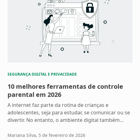
SEGURANÇA DIGITAL E PRIVACIDADE
10 melhores ferramentas de controle
parental em 2026
A internet faz parte da rotina de crianças e
adolescentes, seja para estudar, se comunicar ou se
divertir. No entanto, o ambiente digital também
apresenta riscos, como acesso a conteúdos
impróprios, exposição a golpes online e uso
Mariana Silva
, 5 de fevereiro de 2026