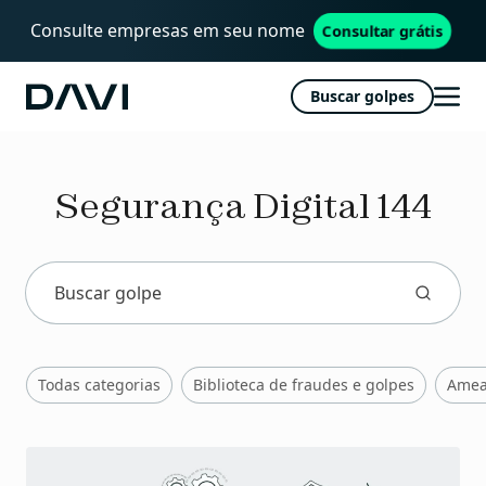
Consulte empresas em seu nome
Consultar grátis
Buscar golpes
Davi
Abri
men
Segurança Digital 144
Todas categorias
Biblioteca de fraudes e golpes
Amea
Publicações
recentes