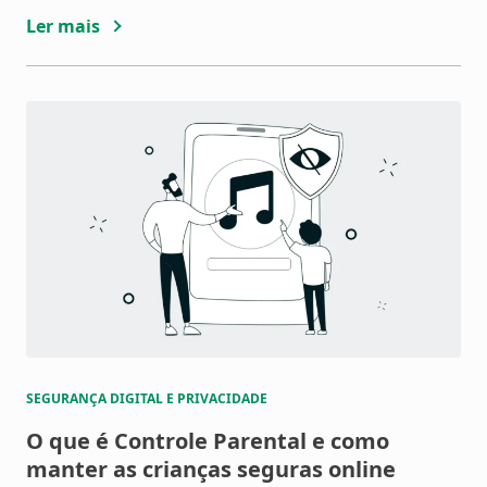
excessivo de telas. Por esse motivo, as ferramentas
Ler mais
de controle parental surgem como aliadas
importantes para ajudar pais […]
SEGURANÇA DIGITAL E PRIVACIDADE
O que é Controle Parental e como
manter as crianças seguras online