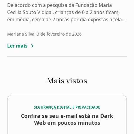
De acordo com a pesquisa da Fundação Maria
Cecilia Souto Vidigal, crianças de 0 a 2 anos ficam,
em média, cerca de 2 horas por dia expostas a telas
como celulares, tablets e televisões. A exposição
precoce e prolongada às telas pode impactar o
Mariana Silva
, 3 de fevereiro de 2026
desenvolvimento cognitivo, emocional e social, além
Ler mais
de ampliar a exposição a […]
Mais vistos
SEGURANÇA DIGITAL E PRIVACIDADE
Confira se seu e-mail está na Dark
Web em poucos minutos