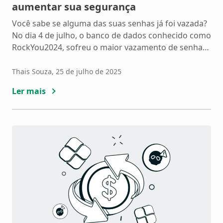
aumentar sua segurança
Você sabe se alguma das suas senhas já foi vazada?
No dia 4 de julho, o banco de dados conhecido como
RockYou2024, sofreu o maior vazamento de senhas
dos últimos tempos, expôs mais de 9,9 bilhões de
senhas. Essa vazamento de senhas deixou milhões
Thais Souza
, 25 de julho de 2025
de pessoas vulneráveis. Se você ainda usa senhas
Ler mais
antigas ou fracas, […]