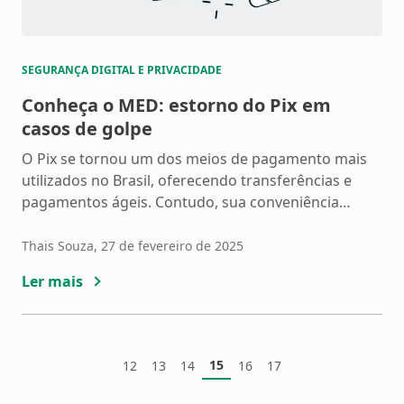
SEGURANÇA DIGITAL E PRIVACIDADE
Conheça o MED: estorno do Pix em
casos de golpe
O Pix se tornou um dos meios de pagamento mais
utilizados no Brasil, oferecendo transferências e
pagamentos ágeis. Contudo, sua conveniência
também é um atrativo para golpistas. Pensando na
segurança dos usuários, o Banco Central
Thais Souza
, 27 de fevereiro de 2025
implementou o Mecanismo Especial de Devolução
Ler mais
Pix (MED), uma medida que permite a recuperação
do valor perdido em alguns casos […]
15
12
13
14
16
17
Página
Página
Página
Página
Página
Página