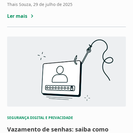
para se passar por instituições confiáveis, tornando
Thais Souza
, 29 de julho de 2025
fraudes mais difíceis de identificar. Mas como esses
Ler mais
dados são roubados? Neste artigo, você vai
entender as principais formas […]
SEGURANÇA DIGITAL E PRIVACIDADE
Vazamento de senhas: saiba como