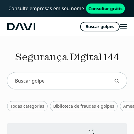
Consulte empresas em seu nome
Consultar grátis
Buscar golpes
Davi
Abri
men
Segurança Digital 144
Todas categorias
Biblioteca de fraudes e golpes
Amea
Publicações
recentes