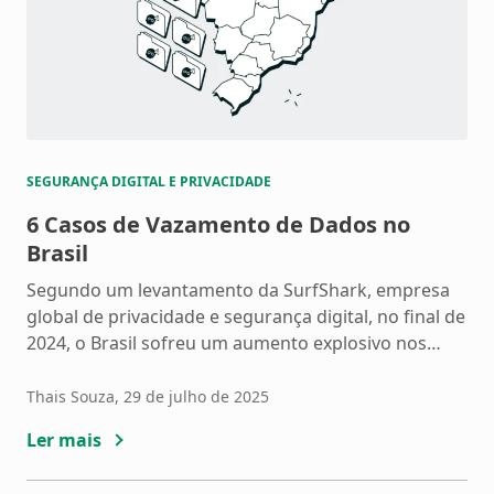
SEGURANÇA DIGITAL E PRIVACIDADE
6 Casos de Vazamento de Dados no
Brasil
Segundo um levantamento da SurfShark, empresa
global de privacidade e segurança digital, no final de
2024, o Brasil sofreu um aumento explosivo nos
casos de vazamento de dados, com 5 milhões de
contas comprometidas. Esses números só reforçam
Thais Souza
, 29 de julho de 2025
que cuidar da segurança digital nunca foi tão
Ler mais
importante. Vamos entender como esses
vazamentos acontecem, quais foram os […]