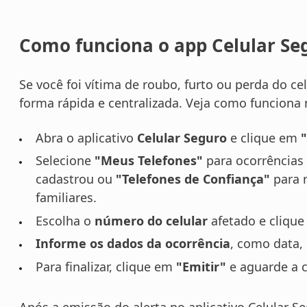
Como funciona o app Celular Seg
Se você foi vítima de roubo, furto ou perda do cel
forma rápida e centralizada. Veja como funciona 
Abra o aplicativo
Celular Seguro
e clique em
"
Selecione
"Meus Telefones"
para ocorrências
cadastrou ou
"Telefones de Confiança"
para r
familiares.
Escolha o
número do celular
afetado e cliqu
Informe os dados da ocorrência
, como data, 
Para finalizar, clique em
"Emitir"
e aguarde a 
Após a emissão do alerta no aplicativo Celular 