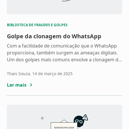
BIBLIOTECA DE FRAUDES E GOLPES
Golpe da clonagem do WhatsApp
Com a facilidade de comunicação que o WhatsApp
proporciona, também surgem as ameaças digitais.
Um dos golpes mais comuns envolve a clonagem da
conta, permitindo que criminosos se passem por
você para enganar amigos e familiares. Seja por
Thais Souza
, 14 de março de 2025
meio de engenharia social ou links maliciosos, os
Ler mais
golpistas encontram maneiras de acessar o
WhatsApp das vítimas […]