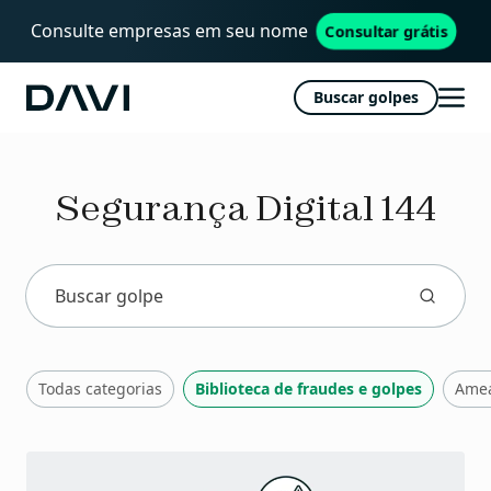
Consulte empresas em seu nome
Consultar grátis
Buscar golpes
Davi
Abri
men
Segurança Digital 144
Todas categorias
Biblioteca de fraudes e golpes
Amea
Publicações
recentes