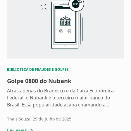
BIBLIOTECA DE FRAUDES E GOLPES
Golpe 0800 do Nubank
Atrás apenas do Bradesco e da Caixa Econômica
Federal, o Nubank é o terceiro maior banco do
Brasil. Essa popularidade acaba chamando a
atenção dos criminosos, que se passam pelo banco
para enganar os clientes com o golpe 0800. Entenda
Thais Souza
, 29 de julho de 2025
como funciona o golpe 0800, confira dicas de como
Ler mais