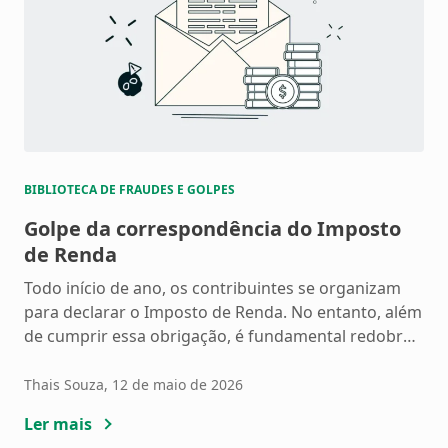
BIBLIOTECA DE FRAUDES E GOLPES
Golpe da correspondência do Imposto
de Renda
Todo início de ano, os contribuintes se organizam
para declarar o Imposto de Renda. No entanto, além
de cumprir essa obrigação, é fundamental redobrar
a atenção contra golpes que se intensificam nesse
período. Os criminosos aproveitam a movimentação
Thais Souza
, 12 de maio de 2026
em torno do IR para aplicar golpes sofisticados e
Ler mais
enganar contribuintes desatentos. Um dos golpes