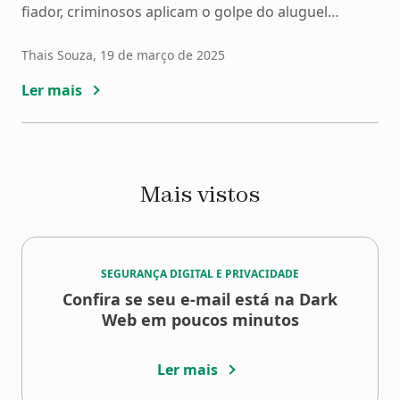
fiador, criminosos aplicam o golpe do aluguel
adiantado por meio de anúncios falsos. Nesses
golpes, eles convencem as vítimas a realizar
Thais Souza
, 19 de março de 2025
pagamentos antecipados como garantia para fechar
Ler mais
o contrato de locação, criando uma falsa sensação
de segurança. Para evitar […]
Mais vistos
SEGURANÇA DIGITAL E PRIVACIDADE
Confira se seu e-mail está na Dark
Web em poucos minutos
Ler mais