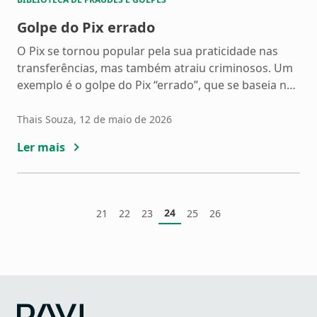
Golpe do Pix errado
O Pix se tornou popular pela sua praticidade nas
transferências, mas também atraiu criminosos. Um
exemplo é o golpe do Pix “errado”, que se baseia na
boa fé das pessoas para enganá-las. Conheça as
características do golpe do Pix errado, saiba como
Thais Souza
, 12 de maio de 2026
se proteger e confira dicas de como recuperar o
Ler mais
valor caso você tenha […]
24
21
22
23
25
26
Página
Página
Página
Página
Página
Página