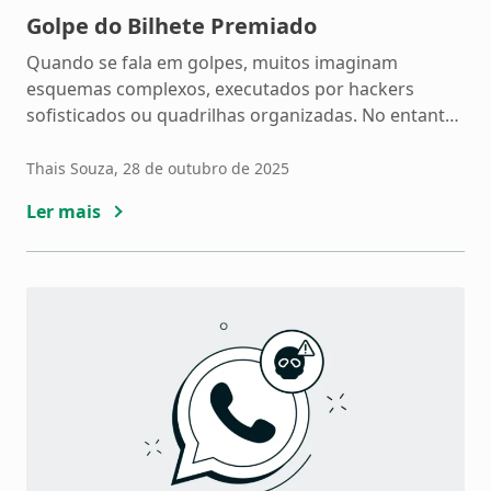
Golpe do Bilhete Premiado
Quando se fala em golpes, muitos imaginam
esquemas complexos, executados por hackers
sofisticados ou quadrilhas organizadas. No entanto,
crimes mais antigos e tradicionais, como o golpe do
bilhete premiado, continuam sendo aplicados e
Thais Souza
, 28 de outubro de 2025
enganando até os mais atentos. Neste artigo,
Ler mais
explicamos como esse golpe funciona, quais são os
sinais de alerta e como se proteger […]