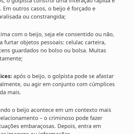
, o golpista constrói uma interação rápida e
 Em outros casos, o beijo é forçado e
aralisada ou constrangida;
tima com o beijo, seja ele consentido ou não,
furtar objetos pessoais: celular, carteira,
itens guardados no bolso ou bolsa. Muitas
atamente;
ices:
após o beijo, o golpista pode se afastar
malmente, ou agir em conjunto com cúmplices
nda mais.
ndo o beijo acontece em um contexto mais
elacionamento – o criminoso pode fazer
situações embaraçosas. Depois, entra em