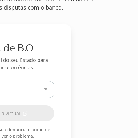
is disputas com o banco.
 de B.O
al do seu Estado para
ar ocorrências.
a virtual
 sua denúncia e aumente
lver o problema.