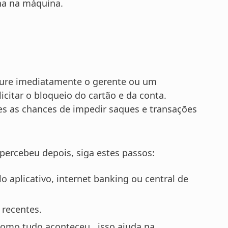
lha na máquina.
ocure imediatamente o gerente ou um
icitar o bloqueio do cartão e da conta.
es as chances de impedir saques e transações
percebeu depois, siga estes passos:
 aplicativo, internet banking ou central de
 recentes.
como tudo aconteceu, isso ajuda na