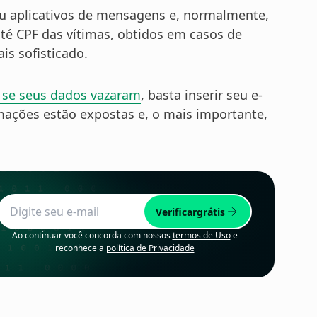
 ou aplicativos de mensagens e, normalmente,
té CPF das vítimas, obtidos em casos de
is sofisticado.
 se seus dados vazaram
, basta inserir seu e-
ações estão expostas e, o mais importante,
Verificar
grátis
Ao continuar você concorda com nossos
termos de Uso
e
reconhece a
política de Privacidade